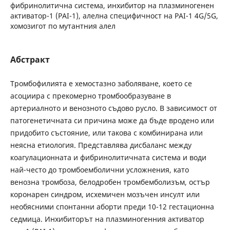
фибринолитична система, инхибитор на плазминогенен
активатор-1 (PAI-1), aлелна специфичност на PAI-1 4G/5G,
хомозигот по мутантния алел
Абстракт
Tромбофилията е хемостазно заболяване, което се
асоциира с прекомерно тромбообразуване в
артериалното и венозното съдово русло. В зависимост от
патогенетичната си причина може да бъде вродено или
придобито състояние, или такова с комбинирана или
неясна етиология. Представлява дисбаланс между
коагулационната и фибринолитичната система и води
най-често до тромбоемболични усложнения, като
венозна тромбоза, белодробен тромбемболизъм, остър
коронарен синдром, исхемичен мозъчен инсулт или
необясними спонтанни аборти преди 10-12 гестационна
седмица. Инхибиторът на плазминогенния активатор