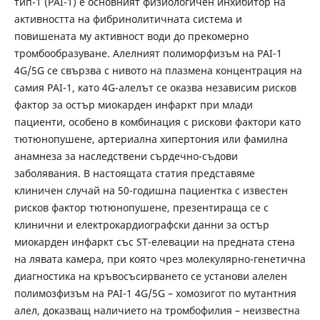
тип-1 (PAI-1) е основният физиологичен инхибитор на
активността на фибринолитичната система и
повишената му активност води до прекомерно
тромбообразуване. Алелният полиморфизъм на PAI-1
4G/5G се свързва с нивото на плазмена концентрация на
самия PAI-1, като 4G-алелът се оказва независим рисков
фактор за остър миокарден инфаркт при млади
пациенти, особено в комбинация с рискови фактори като
тютюнопушене, артериална хипертония или фамилна
анамнеза за наследствени сърдечно-съдови
заболявания. В настоящата статия представяме
клиничен случай на 50-годишна пациентка с известен
рисков фактор тютюнопушене, презентираща се с
клинични и електрокардиографски данни за остър
миокарден инфаркт със ST-елевации на предната стена
на лявата камера, при която чрез молекулярно-генетична
диагностика на кръвосъсирването се установи алелен
полимозфизъм на PAI-1 4G/5G – хомозигот по мутантния
алел, доказващ наличието на тромбофилия – неизвестна