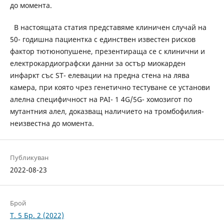
до момента.
В настоящата статия представяме клиничен случай на
50- годишна пациентка с единствен известен рисков
фактор тютюнопушене, презентираща се с клинични и
електрокардиографски данни за остър миокарден
инфаркт със ST- елевации на предна стена на лява
камера, при която чрез генетично тестуване се установи
алелна специфичност на PAI- 1 4G/5G- хомозигот по
мутантния алел, доказващ наличието на тромбофилия-
неизвестна до момента.
Публикуван
2022-08-23
Брой
Т. 5 Бр. 2 (2022)