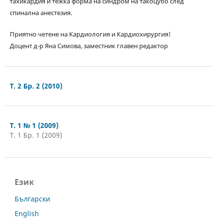
тахикардия и тежка форма на синдром на такоцубо след
спинална анестезия.
Приятно четене на Кардиология и Кардиохирургия!
Доцент д-р Яна Симова, заместник главен редактор
Т. 2 Бр. 2 (2010)
Т. 1 № 1 (2009)
Т. 1 Бр. 1 (2009)
Език
Български
English