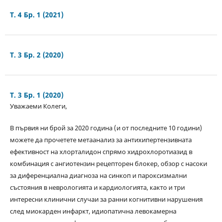
Т. 4 Бр. 1 (2021)
Т. 3 Бр. 2 (2020)
Т. 3 Бр. 1 (2020)
Уважаеми Колеги,
В първия ни брой за 2020 година (и от последните 10 години)
можете да прочетете метаанализ за антихипертензивната
ефективност на хлорталидон спрямо хидрохлоротиазид в
комбинация с ангиотензин рецепторен блокер, обзор с насоки
за диференциална диагноза на синкоп и пароксизмални
състояния в неврологията и кардиологията, както и три
интересни клинични случаи за ранни когнитивни нарушения
след миокарден инфаркт, идиопатична левокамерна